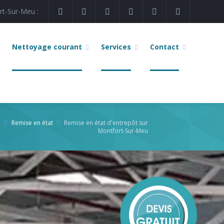
rt-Sur-Meu :
Nettoyage courant
Services
Contact
l
Remise en état
Remise en état d'entrepôt sur
Montfort-Sur-Meu