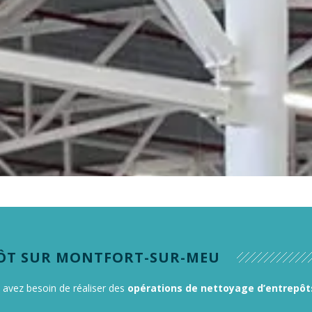
s
s (dentaires)
PÔT SUR MONTFORT-SUR-MEU
s avez besoin de réaliser des
opérations de nettoyage d’entrepôt