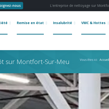
joignez-nous
L'entreprise de nettoyage sur Montfo
ciété
Remise en état
Insalubrité
VMC & Hottes
ôt sur Montfort-Sur-Meu
Vous êtes ici:
Accuei