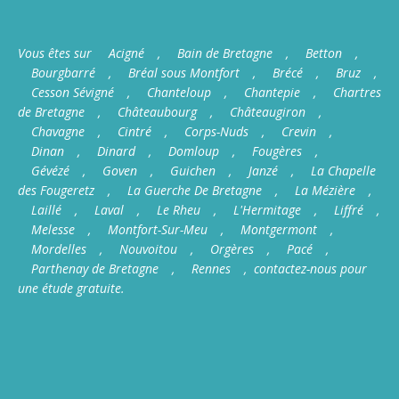
Vous êtes sur
Acigné
,
Bain de Bretagne
,
Betton
,
Bourgbarré
,
Bréal sous Montfort
,
Brécé
,
Bruz
,
Cesson Sévigné
,
Chanteloup
,
Chantepie
,
Chartres
de Bretagne
,
Châteaubourg
,
Châteaugiron
,
Chavagne
,
Cintré
,
Corps-Nuds
,
Crevin
,
Dinan
,
Dinard
,
Domloup
,
Fougères
,
Gévézé
,
Goven
,
Guichen
,
Janzé
,
La Chapelle
des Fougeretz
,
La Guerche De Bretagne
,
La Mézière
,
Laillé
,
Laval
,
Le Rheu
,
L'Hermitage
,
Liffré
,
Melesse
,
Montfort-Sur-Meu
,
Montgermont
,
Mordelles
,
Nouvoitou
,
Orgères
,
Pacé
,
Parthenay de Bretagne
,
Rennes
, contactez-nous pour
une étude gratuite.