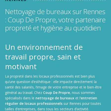
Nettoyage de gymnase, salle de sport, stade
Nettoyage de camions, poids lourds et utilitaires
Nettoyage de bureaux sur Rennes
: Coup De Propre, votre partenaire
propreté et hygiène au quotidien
Un environnement de
travail propre, sain et
motivant
La propreté dans les locaux professionnels est bien plus
qu’une question d’esthétique : elle impacte directement la
santé des salariés, l’image de votre entreprise et le bien-être
général au travail. Chez
Coup De Propre
, nous sommes
spécialisés dans le
nettoyage de bureaux
et l’
entretien
régulier de locaux professionnels
sur Rennes pour toutes
tailles d’entreprises, dans tous les secteurs d’activité.