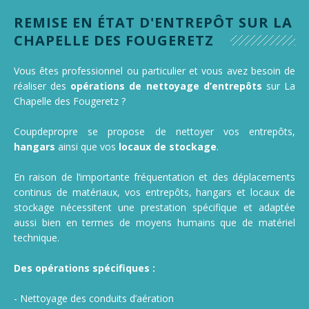
Nettoyage de gymnase, salle de sport, stade
REMISE EN ÉTAT D'ENTREPÔT SUR LA
Nettoyage de camions, poids lourds et utilitaires
CHAPELLE DES FOUGERETZ
Vous êtes professionnel ou particulier et vous avez besoin de
réaliser des
opérations de nettoyage d’entrepôts
sur La
Chapelle des Fougeretz ?
Coupdepropre se propose de nettoyer vos entrepôts,
hangars
ainsi que vos
locaux de stockage
.
En raison de l’importante fréquentation et des déplacements
continus de matériaux, vos entrepôts, hangars et locaux de
stockage nécessitent une prestation spécifique et adaptée
aussi bien en termes de moyens humains que de matériel
technique.
Des opérations spécifiques :
- Nettoyage des conduits d’aération