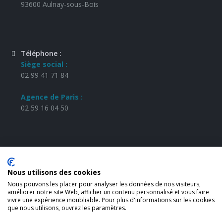
93600 Aulnay-sous-Bois
Téléphone :
Siège social :
02 99 41 71 84
Agence de Paris :
02 59 16 04 50
Lundi - Samedi :
08h à 12h et 14h à 19h
Nous utilisons des cookies
Dimanche :
Fermé
Nous pouvons les placer pour analyser les données de nos visiteurs,
améliorer notre site Web, afficher un contenu personnalisé et vous faire
vivre une expérience inoubliable. Pour plus d'informations sur les cookies
que nous utilisons, ouvrez les paramètres.