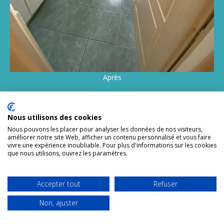
Après
Nous utilisons des cookies
Nous pouvons les placer pour analyser les données de nos visiteurs,
améliorer notre site Web, afficher un contenu personnalisé et vous faire
vivre une expérience inoubliable. Pour plus d'informations sur les cookies
que nous utilisons, ouvrez les paramètres.
Coup De Propre spécialiste en nettoyage syndrome de
diogène sur Toulouse et expert en insalubrité intervient sur la
désinfection, la décontamination, la dératisation et la remise
Accepter tout
Refuser
en état après syndrome de diogène.
Non, ajuster
Le nom « syndrome de Diogène », adopté en 1975, fait
référence à Diogène de Sinope ou Diogène le Cynique,