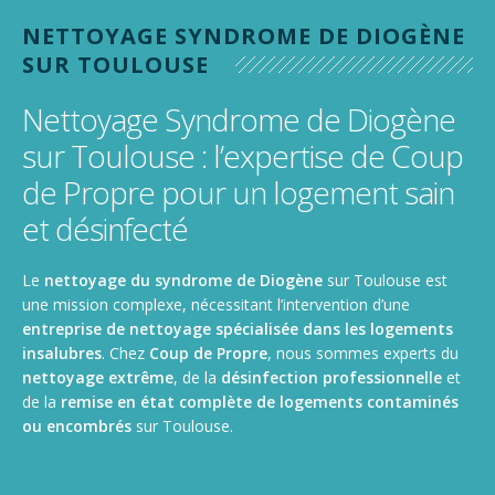
Nettoyage de gymnase, salle de sport, stade
NETTOYAGE SYNDROME DE DIOGÈNE
Nettoyage de camions, poids lourds et utilitaires
SUR TOULOUSE
Nettoyage Syndrome de Diogène
sur Toulouse : l’expertise de Coup
de Propre pour un logement sain
et désinfecté
Le
nettoyage du syndrome de Diogène
sur Toulouse est
une mission complexe, nécessitant l’intervention d’une
entreprise de nettoyage spécialisée dans les logements
insalubres
. Chez
Coup de Propre
, nous sommes experts du
nettoyage extrême
, de la
désinfection professionnelle
et
de la
remise en état complète de logements contaminés
ou encombrés
sur Toulouse.