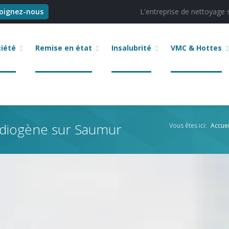
joignez-nous
L'entreprise de nettoyage 
ciété
Remise en état
Insalubrité
VMC & Hottes
diogène sur Saumur
Vous êtes ici:
Accuei