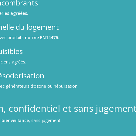
encombrants
eries agréées
.
nelle du logement
avec produits
norme EN14476
.
isibles
iciens agréés.
ésodorisation
vec générateurs d’ozone ou nébulisation.
, confidentiel et sans jugemen
 bienveillance
, sans jugement.