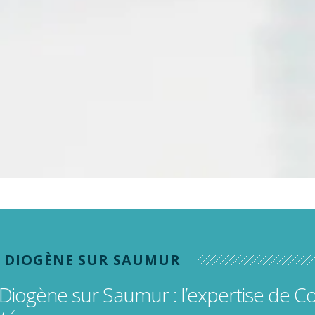
s
s (dentaires)
 DIOGÈNE SUR SAUMUR
iogène sur Saumur : l’expertise de C