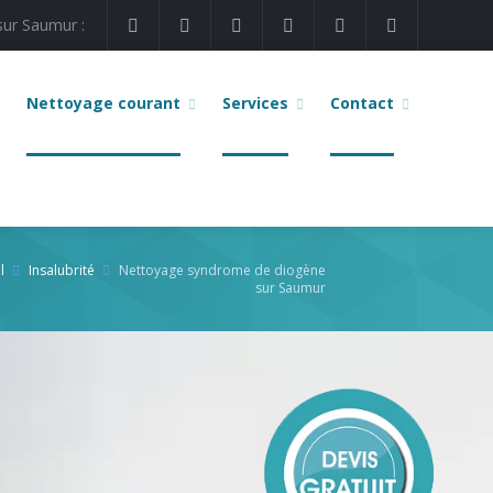
sur Saumur :
Nettoyage courant
Services
Contact
l
Insalubrité
Nettoyage syndrome de diogène
sur Saumur