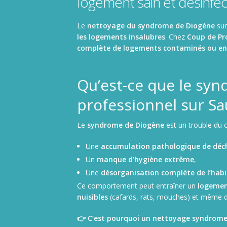
logement sain et désinfe
Nettoyage de camions, poids lourds et utilitaires
Le
nettoyage du syndrome de Diogène
sur
les logements insalubres
. Chez
Coup de Pr
complète de logements contaminés ou e
Qu’est-ce que le sy
professionnel sur Sa
Le
syndrome de Diogène
est un trouble du 
Une
accumulation pathologique de déch
Un
manque d’hygiène extrême
,
Une
désorganisation complète de l’habi
Ce comportement peut entraîner un
logemen
nuisibles
(cafards, rats, mouches) et même 
👉 C’est pourquoi un nettoyage syndrome 