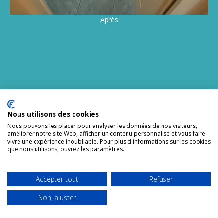
Après
Coup De Propre spécialiste en nettoyage syndrome de
diogène sur Paris et expert en insalubrité intervient sur la
Nous utilisons des cookies
désinfection, la décontamination, la dératisation et la remise
Nous pouvons les placer pour analyser les données de nos visiteurs,
en état après syndrome de diogène.
améliorer notre site Web, afficher un contenu personnalisé et vous faire
vivre une expérience inoubliable. Pour plus d'informations sur les cookies
que nous utilisons, ouvrez les paramètres.
Le nom « syndrome de Diogène », adopté en 1975, fait
référence à Diogène de Sinope ou Diogène le Cynique,
philosophe grec du IVe siècle av. J.-C. Le syndrome de Diogène
Accepter tout
Refuser
est un trouble du comportement qui se manifeste par des
conditions de vie négligées.
Non, ajuster
On peut considérer le syndrome de Diogène comme une