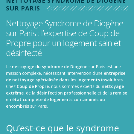
NETTOYAGE SYNDROME DE DIOGÈNE
Nettoyage de gymnase, salle de sport, stade
SUR PARIS
Nettoyage de camions, poids lourds et utilitaires
Nettoyage Syndrome de Diogène
sur Paris : l’expertise de Coup de
Propre pour un logement sain et
désinfecté
Le
nettoyage du syndrome de Diogène
sur Paris est une
mission complexe, nécessitant l’intervention d’une
entreprise
de nettoyage spécialisée dans les logements insalubres
.
Chez
Coup de Propre
, nous sommes experts du
nettoyage
extrême
, de la
désinfection professionnelle
et de la
remise
en état complète de logements contaminés ou
encombrés
sur Paris.
Qu’est-ce que le syndrome