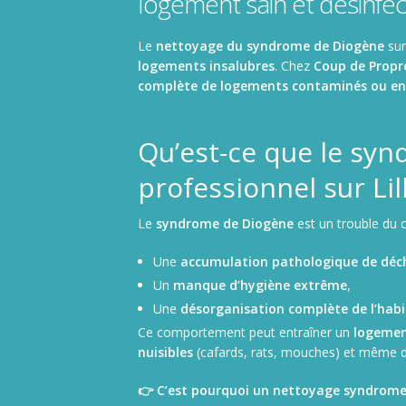
logement sain et désinfe
Nettoyage de camions, poids lourds et utilitaires
Le
nettoyage du syndrome de Diogène
sur
logements insalubres
. Chez
Coup de Propr
complète de logements contaminés ou e
Qu’est-ce que le sy
professionnel sur Lil
Le
syndrome de Diogène
est un trouble du 
Une
accumulation pathologique de déch
Un
manque d’hygiène extrême
,
Une
désorganisation complète de l’habi
Ce comportement peut entraîner un
logemen
nuisibles
(cafards, rats, mouches) et même 
👉 C’est pourquoi un nettoyage syndrome d