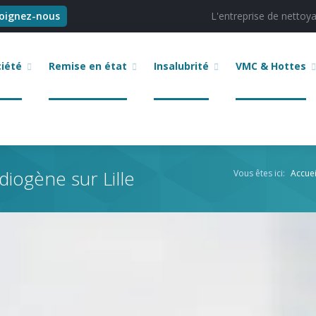
joignez-nous
L'entreprise de nettoyag
ciété
Remise en état
Insalubrité
VMC & Hottes
iogène sur Lille
Vous êtes ici:
Accuei