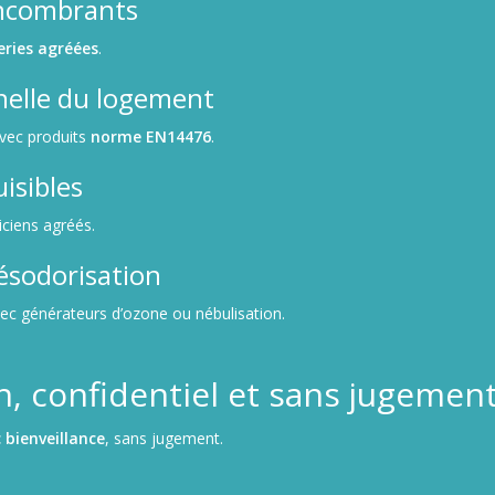
encombrants
eries agréées
.
nelle du logement
avec produits
norme EN14476
.
isibles
iciens agréés.
ésodorisation
vec générateurs d’ozone ou nébulisation.
, confidentiel et sans jugemen
 bienveillance
, sans jugement.