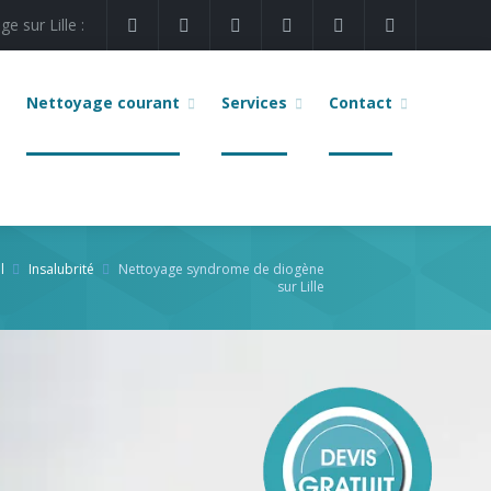
e sur Lille :
Nettoyage courant
Services
Contact
l
Insalubrité
Nettoyage syndrome de diogène
sur Lille