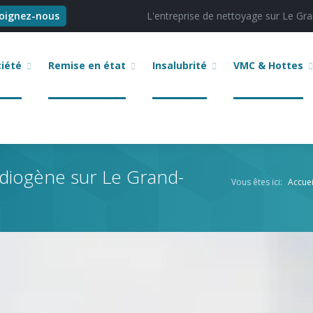
joignez-nous
L'entreprise de nettoyage sur Le Gran
ciété
Remise en état
Insalubrité
VMC & Hottes
diogène sur Le Grand-
Vous êtes ici:
Accuei