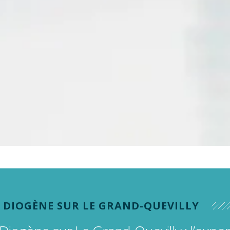
s
s (dentaires)
 DIOGÈNE SUR LE GRAND-QUEVILLY