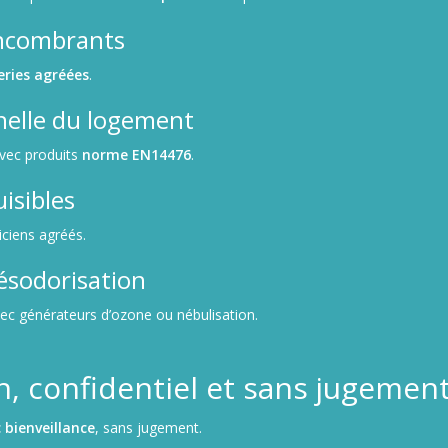
encombrants
eries agréées
.
nelle du logement
avec produits
norme EN14476
.
isibles
iciens agréés.
ésodorisation
vec générateurs d’ozone ou nébulisation.
, confidentiel et sans jugemen
 bienveillance
, sans jugement.