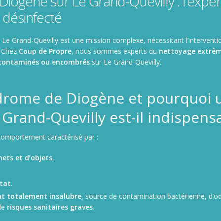
ogène sur Le Grand-Quevilly : l’expe
 désinfecté
 Le Grand-Quevilly est une mission complexe, nécessitant l’intervent
. Chez
Coup de Propre
, nous sommes experts du
nettoyage extrê
 contaminés ou encombrés
sur Le Grand-Quevilly.
ndrome de Diogène et pourquoi 
Grand-Quevilly est-il indispens
comportement caractérisé par :
ets et d’objets
,
tat
.
t totalement insalubre
, source de contamination bactérienne, d’
de
risques sanitaires graves
.