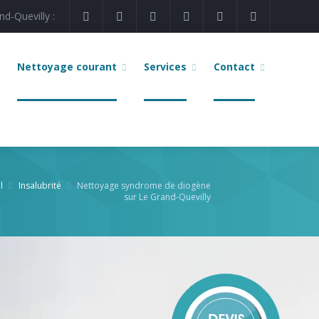
d-Quevilly :
Nettoyage courant
Services
Contact
l
Insalubrité
Nettoyage syndrome de diogène
sur Le Grand-Quevilly