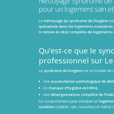
Nettoyage Syndrome de Di
Nettoyage de camions, poids lourds et utilitaires
pour un logement sain et
Le
nettoyage du syndrome de Diogène
sur
spécialisée dans les logements insalubres
la
remise en état complète de logements
Qu’est-ce que le sy
professionnel sur Le 
Le
syndrome de Diogène
est un trouble du 
Une
accumulation pathologique de déch
Un
manque d’hygiène extrême
,
Une
désorganisation complète de l’habi
Ce comportement peut entraîner un
logemen
nuisibles
(cafards, rats, mouches) et même 