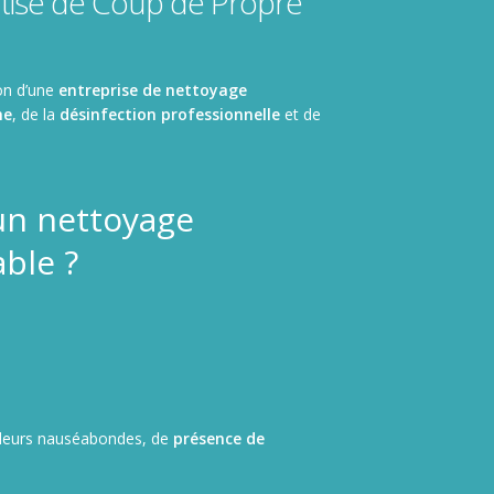
rtise de Coup de Propre
ion d’une
entreprise de nettoyage
me
, de la
désinfection professionnelle
et de
un nettoyage
able ?
odeurs nauséabondes, de
présence de