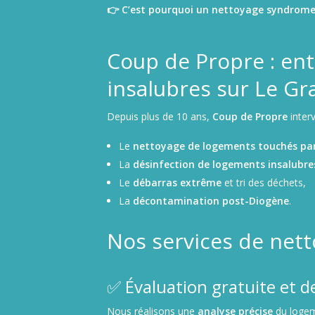
👉 C’est pourquoi un nettoyage syndrome d
Coup de Propre : ent
insalubres sur Le Gr
Depuis plus de 10 ans,
Coup de Propre
interv
Le
nettoyage de logements touchés par
La
désinfection de logements insalubre
Le
débarras extrême
et tri des déchets,
La
décontamination post-Diogène
.
Nos services de net
✅ Évaluation gratuite et d
Nous réalisons une
analyse précise
du loge