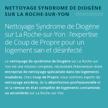
Nettoyage de gymnase, salle de sport, stade
NETTOYAGE SYNDROME DE DIOGÈNE
Nettoyage de camions, poids lourds et utilitaires
SUR LA ROCHE-SUR-YON
Nettoyage Syndrome de Diogène
sur La Roche-sur-Yon : l’expertise
de Coup de Propre pour un
logement sain et désinfecté
Le
nettoyage du syndrome de Diogène
sur La Roche-sur-
Yon est une mission complexe, nécessitant l’intervention d’une
entreprise de nettoyage spécialisée dans les logements
insalubres
. Chez
Coup de Propre
, nous sommes experts du
nettoyage extrême
, de la
désinfection professionnelle
et
de la
remise en état complète de logements contaminés
ou encombrés
sur La Roche-sur-Yon.