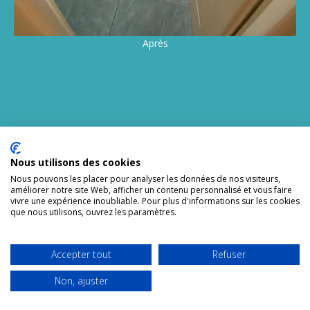
Après
Coup De Propre spécialiste en nettoyage syndrome de
Nous utilisons des cookies
diogène sur Clichy et expert en insalubrité intervient sur la
Nous pouvons les placer pour analyser les données de nos visiteurs,
désinfection, la décontamination, la dératisation et la remise
améliorer notre site Web, afficher un contenu personnalisé et vous faire
en état après syndrome de diogène.
vivre une expérience inoubliable. Pour plus d'informations sur les cookies
que nous utilisons, ouvrez les paramètres.
Le nom « syndrome de Diogène », adopté en 1975, fait
référence à Diogène de Sinope ou Diogène le Cynique,
Accepter tout
Refuser
philosophe grec du IVe siècle av. J.-C. Le syndrome de Diogène
est un trouble du comportement qui se manifeste par des
Non, ajuster
conditions de vie négligées.