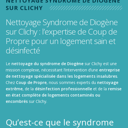
NETTOYAGE SYNDROME DE DIOGÈNE
Nettoyage de gymnase, salle de sport, stade
SUR CLICHY
Nettoyage de camions, poids lourds et utilitaires
Nettoyage Syndrome de Diogène
sur Clichy : l’expertise de Coup de
Propre pour un logement sain et
désinfecté
Le
nettoyage du syndrome de Diogène
sur Clichy est une
mission complexe, nécessitant l’intervention d’une
entreprise
de nettoyage spécialisée dans les logements insalubres
.
Chez
Coup de Propre
, nous sommes experts du
nettoyage
extrême
, de la
désinfection professionnelle
et de la
remise
en état complète de logements contaminés ou
encombrés
sur Clichy.
Qu’est-ce que le syndrome