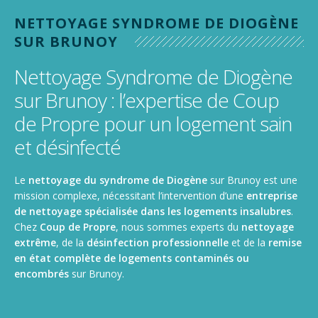
Nettoyage de gymnase, salle de sport, stade
NETTOYAGE SYNDROME DE DIOGÈNE
Nettoyage de camions, poids lourds et utilitaires
SUR BRUNOY
Nettoyage Syndrome de Diogène
sur Brunoy : l’expertise de Coup
de Propre pour un logement sain
et désinfecté
Le
nettoyage du syndrome de Diogène
sur Brunoy est une
mission complexe, nécessitant l’intervention d’une
entreprise
de nettoyage spécialisée dans les logements insalubres
.
Chez
Coup de Propre
, nous sommes experts du
nettoyage
extrême
, de la
désinfection professionnelle
et de la
remise
en état complète de logements contaminés ou
encombrés
sur Brunoy.