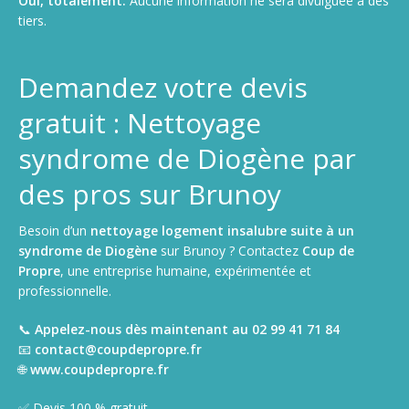
Oui, totalement.
Aucune information ne sera divulguée à des
tiers.
Demandez votre devis
gratuit : Nettoyage
syndrome de Diogène par
des pros sur Brunoy
Besoin d’un
nettoyage logement insalubre suite à un
syndrome de Diogène
sur Brunoy ? Contactez
Coup de
Propre
, une entreprise humaine, expérimentée et
professionnelle.
📞
Appelez-nous dès maintenant au 02 99 41 71 84
📧
contact@coupdepropre.fr
🌐
www.coupdepropre.fr
✅ Devis 100 % gratuit