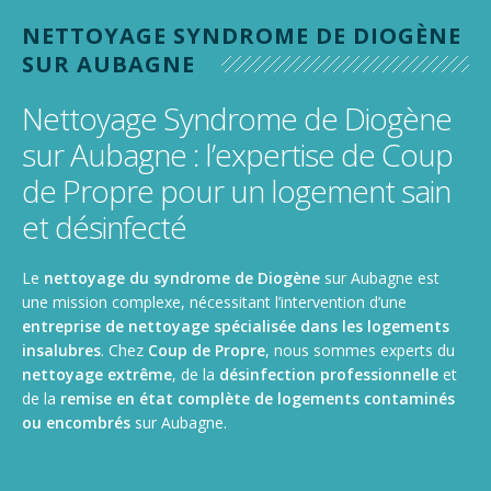
Nettoyage de gymnase, salle de sport, stade
NETTOYAGE SYNDROME DE DIOGÈNE
Nettoyage de camions, poids lourds et utilitaires
SUR AUBAGNE
Nettoyage Syndrome de Diogène
sur Aubagne : l’expertise de Coup
de Propre pour un logement sain
et désinfecté
Le
nettoyage du syndrome de Diogène
sur Aubagne est
une mission complexe, nécessitant l’intervention d’une
entreprise de nettoyage spécialisée dans les logements
insalubres
. Chez
Coup de Propre
, nous sommes experts du
nettoyage extrême
, de la
désinfection professionnelle
et
de la
remise en état complète de logements contaminés
ou encombrés
sur Aubagne.