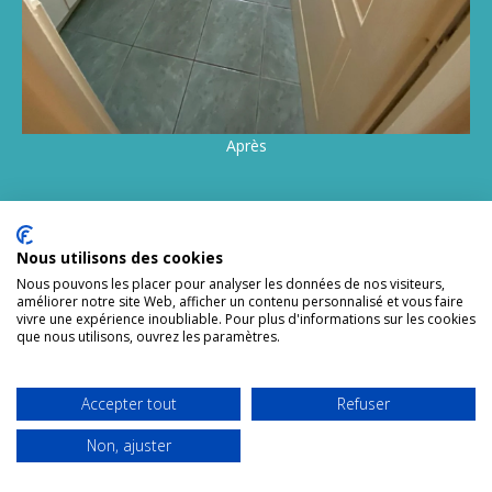
Après
Nous utilisons des cookies
Nous pouvons les placer pour analyser les données de nos visiteurs,
améliorer notre site Web, afficher un contenu personnalisé et vous faire
vivre une expérience inoubliable. Pour plus d'informations sur les cookies
Coup De Propre spécialiste en nettoyage syndrome de
que nous utilisons, ouvrez les paramètres.
diogène sur Aubagne et expert en insalubrité intervient sur la
désinfection, la décontamination, la dératisation et la remise
en état après syndrome de diogène.
Accepter tout
Refuser
Le nom « syndrome de Diogène », adopté en 1975, fait
Non, ajuster
référence à Diogène de Sinope ou Diogène le Cynique,
philosophe grec du IVe siècle av. J.-C. Le syndrome de Diogène